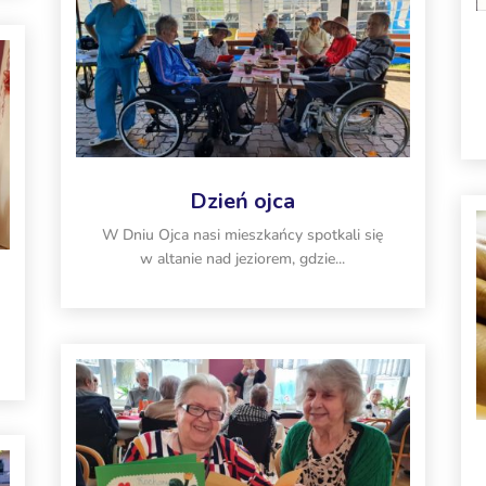
Dzień ojca
W Dniu Ojca nasi mieszkańcy spotkali się
w altanie nad jeziorem, gdzie...